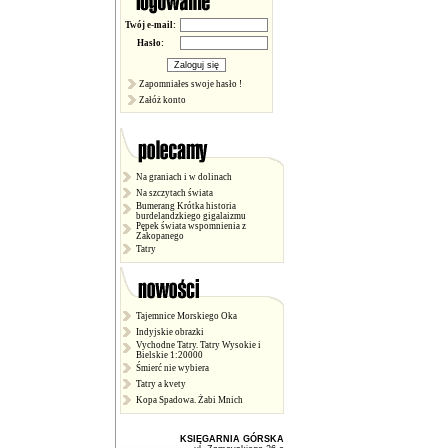
Twój e-mail:
Hasło:
Zapomniałes swoje hasło !
Załóż konto
Na graniach i w dolinach
Na szczytach świata
Bumerang Krótka historia
burdelandzkiego gigalaizmu
Pępek świata wspomnienia z
Zakopanego
Tatry
Tajemnice Morskiego Oka
Indyjskie obrazki
Vychodne Tatry. Tatry Wysokie i
Bielskie 1:20000
Śmierć nie wybiera
Tatry a kvety
Kopa Spadowa. Żabi Mnich
KSIĘGARNIA GÓRSKA