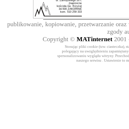
ul. Zamoyskiego 26 c
(naprzeciw
kościoła św. Krzyża)
34-500 ZAKOPANE
kom. 510 259 333
publikowanie, kopiowanie, przetwarzanie oraz
zgody a
Copyright ©
MATinternet
2001
Stosując pliki cookie (tzw. ciasteczka), 
polegający na uwzględnieniu zapamiętanych
spersonalizowaniu wyglądu witryny. Przechod
naszego serwisu . Ustawienie to 