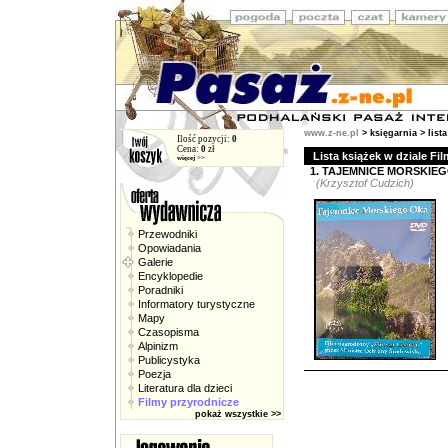
www.z-ne.pl
>
księgarnia
> lista
Ilość pozycji:
0
Cena:
0
zł
Lista książek w dziale Fi
więcej >>
1.
TAJEMNICE MORSKIE
(Krzysztof Cudzich)
Przewodniki
Opowiadania
Galerie
Encyklopedie
Poradniki
Informatory turystyczne
Mapy
Czasopisma
Alpinizm
Publicystyka
Poezja
Literatura dla dzieci
Filmy przyrodnicze
pokaż wszystkie >>