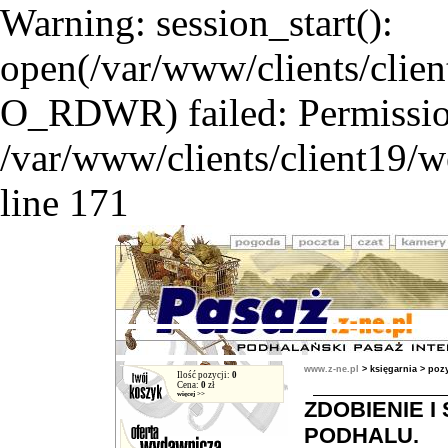
Warning: session_start():
open(/var/www/clients/clie
O_RDWR) failed: Permission
/var/www/clients/client19/w
line 171
www.z-ne.pl
>
księgarnia
> pozy
Ilość pozycji:
0
Cena:
0
zł
więcej >>
ZDOBIENIE I
PODHALU.