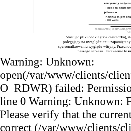
emilycandy
emilyca
I need to appreciat
jeffreestar
Książka ta jest c
i XX wieku.
publikowanie, kopiowanie, prze
Co
Stosując pliki cookie (tzw. ciasteczka), 
polegający na uwzględnieniu zapamiętanych
spersonalizowaniu wyglądu witryny. Przechod
naszego serwisu . Ustawienie to 
Warning: Unknown:
open(/var/www/clients/clie
O_RDWR) failed: Permissio
line 0 Warning: Unknown: Fai
Please verify that the curren
correct (/var/www/clients/