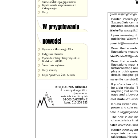
burdelandzkiego gigalaizmu
Pępek świata wspomnienia z
Zakopanego
Tatry
guest
hi@imgtoimgai.
Bardzo interesują
Szczególnie cenna 
przybliża lokalną k
Wackyflip
wackyflip
Upon reviewing the
publishing
Wacky fl
guest
hi@bananaai.io
Wow, that sounds l
Tajemnice Morskiego Oka
illustrations must re
Indyjskie obrazki
fatal85
fatal858@doll
Vychodne Tatry. Tatry Wysokie i
Wow, that sounds l
Bielskie 1:20000
illustrations must
Śmierć nie wybiera
historical maps onl
Tatry a kvety
play a quick game
details. Imagine g
Kopa Spadowa. Żabi Mnich
marryhile
marryhile
If you’re a fan of
KSIĘGARNIA GÓRSKA
be a big mistake. 
ul. Zamoyskiego 26 c
anything but norma
(naprzeciw
traps and a Lovecr
kościoła św. Krzyża)
IdleLabubuPro
luci
34-500 ZAKOPANE
kom. 510 259 333
labubu clicker
lets
power and coin earn
hole io
fhgg@gmail.
The
hole io
are man
characteristics in 
bateb
bateb95612@in
Bardzo ciekawy art
wspaniałe, że mo
tak bogatą historię