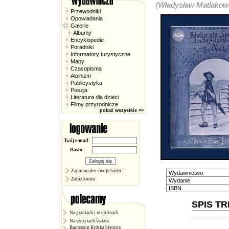
(Władysław Matlakow
Przewodniki
Opowiadania
Galerie
Albumy
Encyklopedie
Poradniki
Informatory turystyczne
Mapy
Czasopisma
Alpinizm
Publicystyka
Poezja
Literatura dla dzieci
Filmy przyrodnicze
pokaż wszystkie >>
Twój e-mail:
Hasło:
Zapomniałes swoje hasło !
Wydawnictwo
Załóż konto
Wydanie
ISBN
SPIS TR
Na graniach i w dolinach
Na szczytach świata
Bumerang Krótka historia