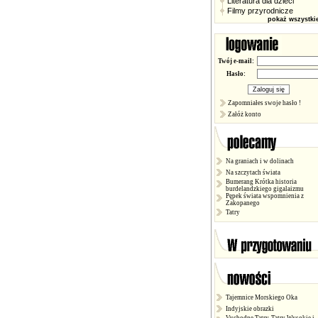
Literatura dla dzieci
Filmy przyrodnicze
pokaż wszystki
Twój e-mail:
Hasło:
Zapomniałes swoje hasło !
Załóż konto
Na graniach i w dolinach
Na szczytach świata
Bumerang Krótka historia
burdelandzkiego gigalaizmu
Pępek świata wspomnienia z
Zakopanego
Tatry
Tajemnice Morskiego Oka
Indyjskie obrazki