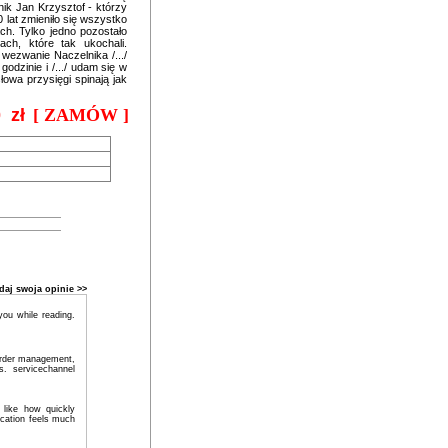
nik Jan Krzysztof - którzy
 lat zmieniło się wszystko
ch. Tylko jedno pozostało
ch, które tak ukochali.
wezwanie Naczelnika /.../
odzinie i /.../ udam się w
łowa przysięgi spinają jak
 zł
[ ZAMÓW ]
daj swoja opinie >>
 you while reading.
 order management,
cs.
servicechannel
like how quickly
cation feels much