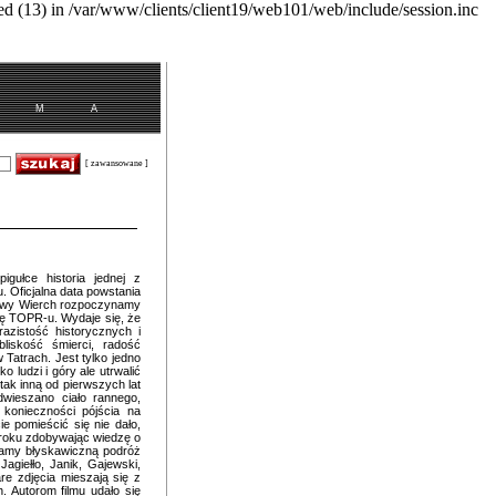
 (13) in /var/www/clients/client19/web101/web/include/session.inc
 M A
[ zawansowane ]
ułce historia jednej z
. Oficjalna data powstania
rowy Wierch rozpoczynamy
ię TOPR-u. Wydaje się, że
azistość historycznych i
liskość śmierci, radość
 Tatrach. Jest tylko jedno
o ludzi i góry ale utrwalić
tak inną od pierwszych lat
wieszano ciało rannego,
 konieczności pójścia na
e pomieścić się nie dało,
roku zdobywając wiedzę o
ywamy błyskawiczną podróż
agiełło, Janik, Gajewski,
e zdjęcia mieszają się z
. Autorom filmu udało się