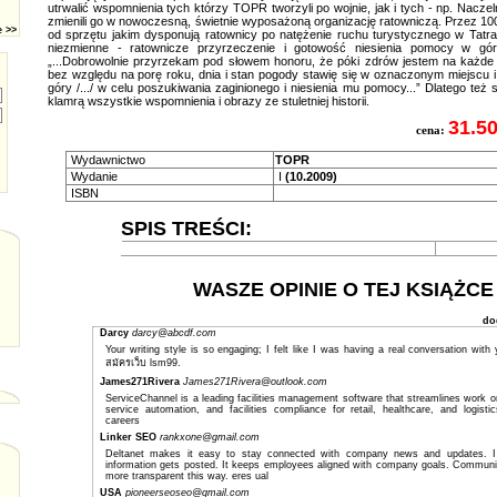
utrwalić wspomnienia tych którzy TOPR tworzyli po wojnie, jak i tych - np. Naczel
zmienili go w nowoczesną, świetnie wyposażoną organizację ratowniczą. Przez 100
e >>
od sprzętu jakim dysponują ratownicy po natężenie ruchu turystycznego w Tatra
niezmienne - ratownicze przyrzeczenie i gotowość niesienia pomocy w góra
„...Dobrowolnie przyrzekam pod słowem honoru, że póki zdrów jestem na każde 
bez względu na porę roku, dnia i stan pogody stawię się w oznaczonym miejscu i g
góry /.../ w celu poszukiwania zaginionego i niesienia mu pomocy...” Dlatego też s
klamrą wszystkie wspomnienia i obrazy ze stuletniej historii.
31.50
cena:
Wydawnictwo
TOPR
Wydanie
I
(10.2009)
ISBN
SPIS TREŚCI:
WASZE OPINIE O TEJ KSIĄŻCE
do
Darcy
darcy@abcdf.com
Your writing style is so engaging; I felt like I was having a real conversation with
สมัครเว็บ lsm99
.
James271Rivera
James271Rivera@outlook.com
ServiceChannel is a leading facilities management software that streamlines work
service automation, and facilities compliance for retail, healthcare, and logisti
careers
Linker SEO
rankxone@gmail.com
Deltanet makes it easy to stay connected with company news and updates. I 
information gets posted. It keeps employees aligned with company goals. Communi
more transparent this way.
eres ual
USA
pioneerseoseo@gmail.com