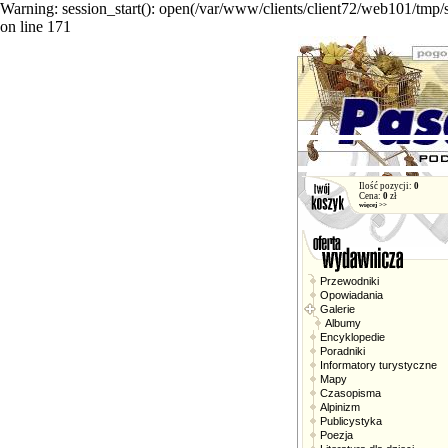
Warning: session_start(): open(/var/www/clients/client72/web101/tmp
on line 171
Ilość pozycji:
0
Cena:
0
zł
więcej >>
Przewodniki
Opowiadania
Galerie
Albumy
Encyklopedie
Poradniki
Informatory turystyczne
Mapy
Czasopisma
Alpinizm
Publicystyka
Poezja