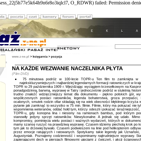
/sess_22j5h77e5k64h9n6r8o3iqlcl7, O_RDWR) failed: Permission denied
R E K L A
www.z-ne.pl
>
księgarnia
> pozycja
NA KAŻDE WEZWANIE NACZELNIKA PŁYTA
(Film DVD)
75 minutowa podróż w 100-lecie TOPR-u Ten film to zamknięta w pig
najekskluzywniejszych i najbardziej legendarnych formacji ratowniczych w kraju
TOPR to 29 października 1909 r. Wjeżdżając wyciągiem krzesełkowym na Kasp
ponadgodzinną, barwną, wyprawę w Tatry i jednocześnie podróż w stuletnią histor
trudno znaleźć wdzięczniejszy temat dla dokumentu - piękno polskich gór, wyr
współczesnych postaci ratowników, legenda bohaterstwa, groza przepaści, b
ocalonych, smutek rodzin ofiar składają się na wiek obecności błękitnego krzyża w
pytanie jak zamknąć to wszystko w 75 min. filmie. Filmie, który ma pokazać nie tylk
wspomnienia weteranów, oddać hołd tym, którzy odeszli i pokazać teraźniejszość, 
TOPR-u, gdy konopna lina i niesiony na ramionach bambus, pod którym pod
stanowiły jedyny sprzęt ratowników. Niewykonalne. A jednak się udało. Mimo
kompromisy, pominięcia wielu postaci i ważnych wydarzeń, których w dokumenci
mamy szansę ruszyć na prawdziwą wyprawę. Czasem idziemy piechotą krok po k
tym jak to drzewiej bywało. Czasem podwieszeni na linie pod helikopterem odb
przez emocje ratujących i ratowanych. Spotykamy takie legendy jak Uznański, J
Augustyniak. Poznajemy codzienność i wspominamy najtrudniejsze wyprawy. Star
zapierającymi dech w piersiach filmowymi ujęciami z ćwiczeń, i akcji ścianowych