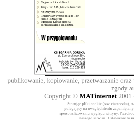
Na graniach i w dolinach
Tatry - tom XIX, Główna Grań Tatr
Na szczytach świata
Illustrowany Przewodnik do Tatr,
Pienin i Szczawnic
Bumerang Krótka historia
burdelandzkiego gigalaizmu
KSIĘGARNIA GÓRSKA
ul. Zamoyskiego 26 c
(naprzeciw
kościoła św. Krzyża)
34-500 ZAKOPANE
kom. 510 259 333
publikowanie, kopiowanie, przetwarzanie oraz
zgody a
Copyright ©
MATinternet
2001
Stosując pliki cookie (tzw. ciasteczka), 
polegający na uwzględnieniu zapamiętanych
spersonalizowaniu wyglądu witryny. Przechod
naszego serwisu . Ustawienie to 