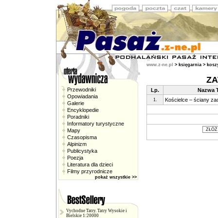
www.z-ne.pl
>
księgarnia
> kosz
ZA
Przewodniki
Lp.
Nazwa 
Opowiadania
Kościelce – ściany za
1.
Galerie
Encyklopedie
Poradniki
Informatory turystyczne
Mapy
Czasopisma
Alpinizm
Publicystyka
Poezja
Literatura dla dzieci
Filmy przyrodnicze
pokaż wszystkie >>
Vychodne Tatry. Tatry Wysokie i
Bielskie 1:20000