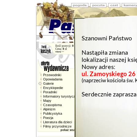
PROMOCJA
Ilość pozycji:
0
Cena:
0
zł
więcej >>
Przewodniki
Opowiadania
Galerie
Encyklopedie
Poradniki
Informatory turystyczne
Mapy
Czasopisma
Alpinizm
T
Publicystyka
S
Poezja
(J
Literatura dla dzieci
FE
24
Filmy przyrodnicze
sz
pokaż wszystkie >>
TA