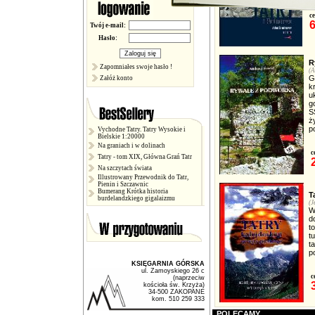
c
6
Twój e-mail:
Hasło:
R
Zapomniałes swoje hasło !
(A
G
Załóż konto
k
u
g
S
ż
p
Vychodne Tatry. Tatry Wysokie i
Bielskie 1:20000
Na graniach i w dolinach
c
Tatry - tom XIX, Główna Grań Tatr
Na szczytach świata
Illustrowany Przewodnik do Tatr,
Pienin i Szczawnic
Bumerang Krótka historia
T
burdelandzkiego gigalaizmu
(J
W
d
t
t
t
p
KSIĘGARNIA GÓRSKA
ul. Zamoyskiego 26 c
c
(naprzeciw
kościoła św. Krzyża)
34-500 ZAKOPANE
kom. 510 259 333
POLECAMY