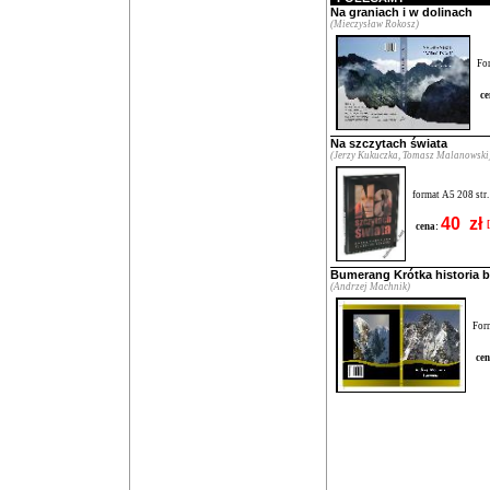
Na graniach i w dolinach
(Mieczysław Rokosz)
For
ce
Na szczytach świata
(Jerzy Kukuczka, Tomasz Malanowski
format A5 208 str.
40 zł
cena:
Bumerang Krótka historia 
(Andrzej Machnik)
Form
cen